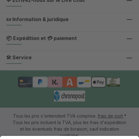
💬 Écrivez-nous sur le Live Chat
📜 Information & juridique
📦 Expédition et 💳 paiement
🛠 Service
Tous les prix s'entendent TVA comprise.
frais de port
*
Tous les prix incluent la TVA, plus les frais d'expédition
et les éventuels frais de livraison, sauf indication
contraire.