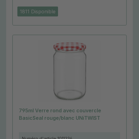
1811 Disponible
795ml Verre rond avec couvercle
BasicSeal rouge/blanc UNiTWIST
Numéro d'article
1011236