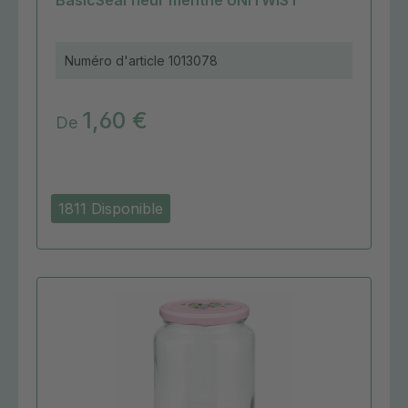
BasicSeal fleur menthe UNiTWIST
Numéro d'article
1013078
1,60 €
De
1811 Disponible