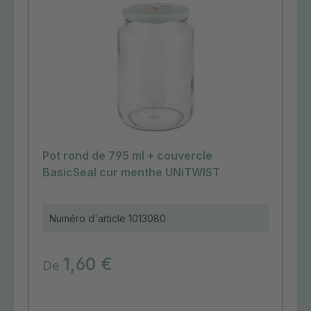
Pot rond de 795 ml + couvercle
BasicSeal cur menthe UNiTWIST
Numéro d'article
1013080
1,60 €
De