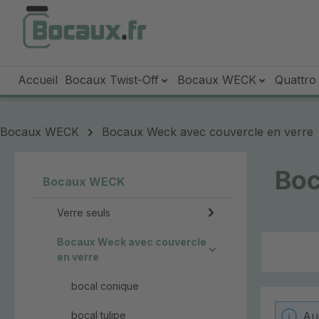
sser au contenu principal
Passer à la recherche
Passer à la navigation principale
Accueil
Bocaux Twist-Off
Bocaux WECK
Quattro 
Bocaux WECK
Bocaux Weck avec couvercle en verre
Boc
Bocaux WECK
Verre seuls
Bocaux Weck avec couvercle
en verre
bocal conique
bocal tulipe
Au