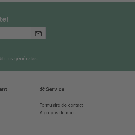
te!
itions générales
.
ent
🛠 Service
Formulaire de contact
À propos de nous