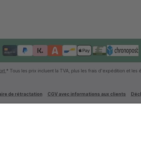
ort
* Tous les prix incluent la TVA, plus les frais d'expédition et les é
ire de rétractation
CGV avec informations aux clients
Décl