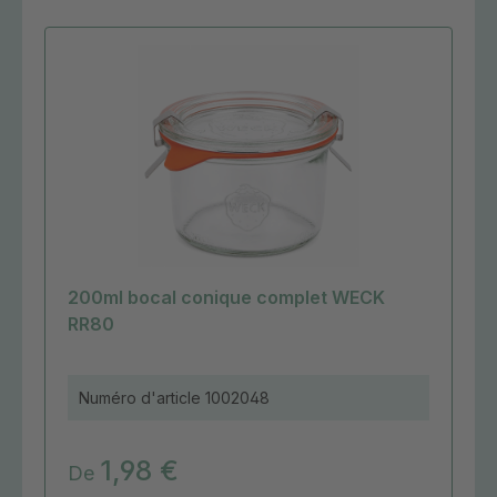
200ml bocal conique complet WECK
RR80
Numéro d'article
1002048
1,98 €
De