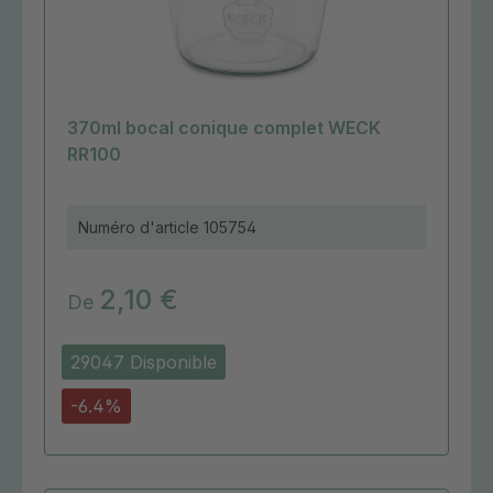
370ml bocal conique complet WECK
RR100
Numéro d'article
105754
2,10 €
De
29047 Disponible
-6.4%