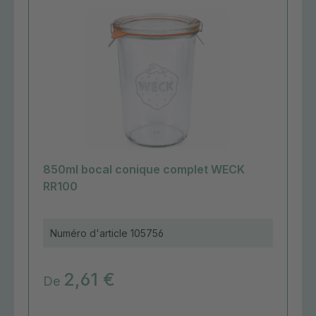
850ml bocal conique complet WECK
RR100
Numéro d'article
105756
2,61 €
De