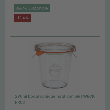
36646 Disponible
-12.4%
290ml bocal conique haut complet WECK
RR80