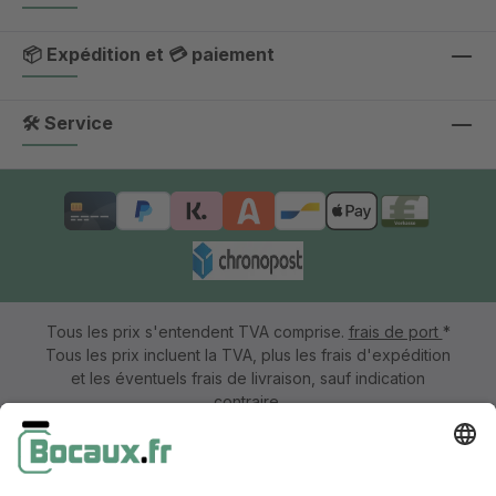
📦 Expédition et 💳 paiement
🛠 Service
Tous les prix s'entendent TVA comprise.
frais de port
*
Tous les prix incluent la TVA, plus les frais d'expédition
et les éventuels frais de livraison, sauf indication
contraire.
Mentions légales