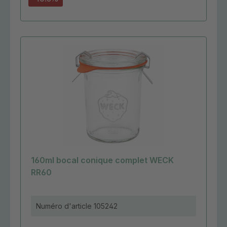
160ml bocal conique complet WECK
RR60
Numéro d'article
105242