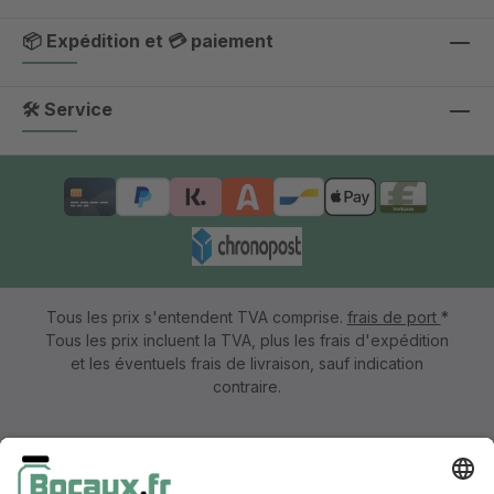
📦 Expédition et 💳 paiement
🛠 Service
Tous les prix s'entendent TVA comprise.
frais de port
*
Tous les prix incluent la TVA, plus les frais d'expédition
et les éventuels frais de livraison, sauf indication
contraire.
Mentions légales