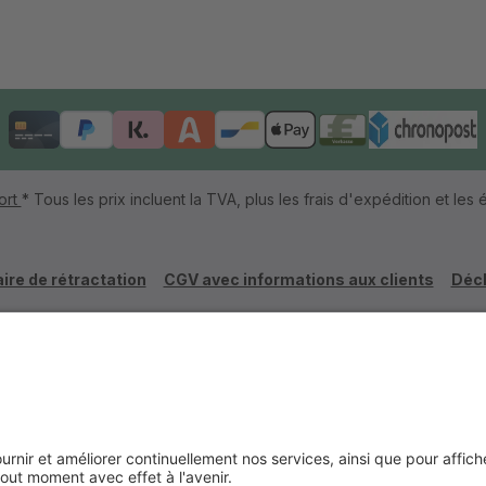
ort
* Tous les prix incluent la TVA, plus les frais d'expédition et les é
ire de rétractation
CGV avec informations aux clients
Décl