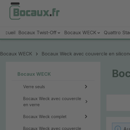
sser au contenu principal
Passer à la recherche
Passer à la navigation principale
Accueil
Bocaux Twist-Off
Bocaux WECK
Quattro Sta
Bocaux WECK
Bocaux Weck avec couvercle en silicon
Boc
Bocaux WECK
Verre seuls
Bocaux Weck avec couvercle
en verre
Bocaux Weck complet
Bocaux Weck avec couvercle
Au