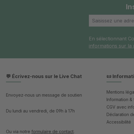
In
En sélectionnant C
informations sur la
💬 Écrivez-nous sur le Live Chat
📜 Informat
Mentions léga
Envoyez-nous un message de soutien
Information & 
CGV avec info
Du lundi au vendredi, de 09h à 17h
Déclaration de
Accessibilité
Ou via notre
formulaire de contact
.