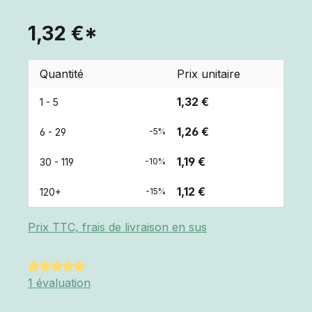
1,32 €*
Quantité
Prix unitaire
1,32 €
1 - 5
1,26 €
6 - 29
-5%
1,19 €
30 - 119
-10%
1,12 €
120+
-15%
Prix TTC, frais de livraison en sus
Note moyenne de 5 sur 5 étoiles
1 évaluation