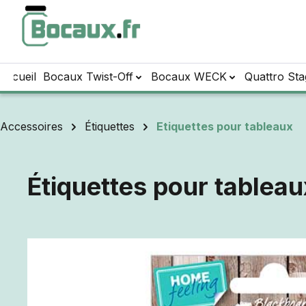
sser au contenu principal
Passer à la recherche
Passer à la navigation principale
Accueil
Bocaux Twist-Off
Bocaux WECK
Quattro Sta
Accessoires
Étiquettes
Etiquettes pour tableaux
Étiquettes pour tableau