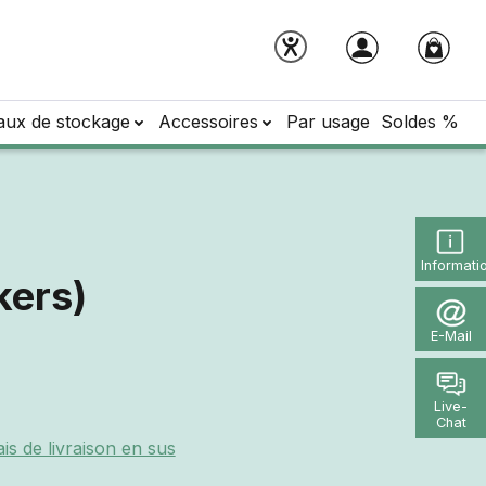
aux de stockage
Accessoires
Par usage
Soldes %
Informati
kers)
E-Mail
Live-
Chat
ais de livraison en sus