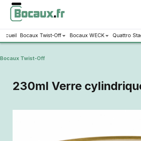
sser au contenu principal
Passer à la recherche
Passer à la navigation principale
Accueil
Bocaux Twist-Off
Bocaux WECK
Quattro Sta
Bocaux Twist-Off
230ml Verre cylindriqu