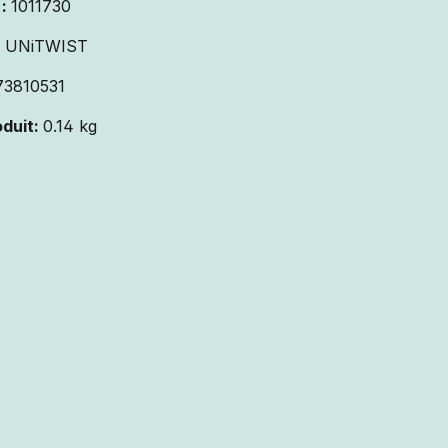
 :
1011730
:
UNiTWIST
73810531
oduit:
0.14 kg