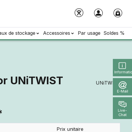
aux de stockage
Accessoires
Par usage
Soldes %
Informati
 or UNiTWIST
UNiTWIST
E-Mail
*
Live-
Chat
Prix unitaire