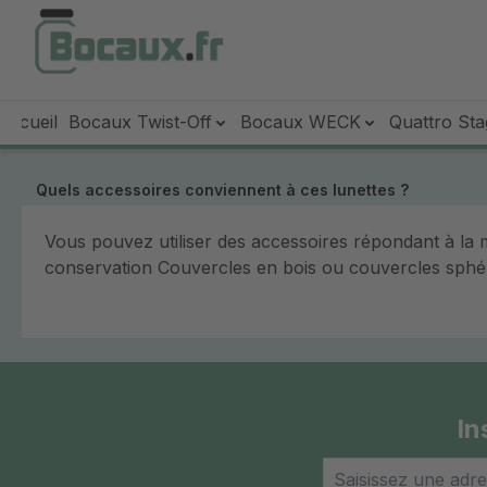
sser au contenu principal
Passer à la recherche
Passer à la navigation principale
Accueil
Bocaux Twist-Off
Bocaux WECK
Quattro Sta
Quels accessoires conviennent à ces lunettes ?
Vous pouvez utiliser des accessoires répondant à l
conservation Couvercles en bois ou couvercles sphé
In