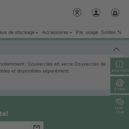
aux de stockage
Accessoires
Par usage
Soldes %
 notamment : Couvercles en verre Couvercles de
bles et disponibles séparément.
Informati
E-Mail
Live-
te!
Chat