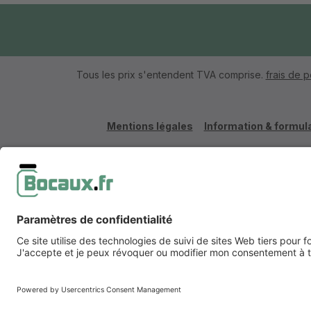
Tous les prix s'entendent TVA comprise.
frais de p
Mentions légales
Information & formula