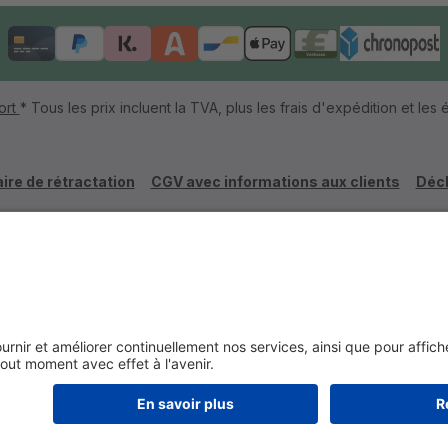
ort
* Tous les prix incluent la TVA, plus les frais d'expédition et les é
ire de rétractation
CGV avec informations aux clients
Décl
Réalisé par coolbax.de