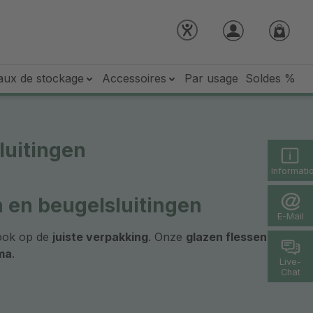
aux de stockage
Accessoires
Par usage
Soldes %
luitingen
Informati
n en beugelsluitingen
E-Mail
 ook op de
juiste verpakking
. Onze
glazen flessen
oma
.
Live-
Chat