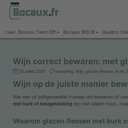
sser au contenu principal
Passer à la recherche
Passer à la navigation principale
Accueil
Bocaux Twist-Off
Bocaux WECK
Quattro Sta
Wijn correct bewaren: met gl
25 juillet 2025
bewaring, Wijn, glazen flessen, Kurk, B
Wijn op de juiste manier bew
Wie wijn of zelfgemaakte fruitwijn wil bewaren of ca
met kurk of beugelsluiting
zijn niet alleen mooi, ma
Waarom glazen flessen met kurk of