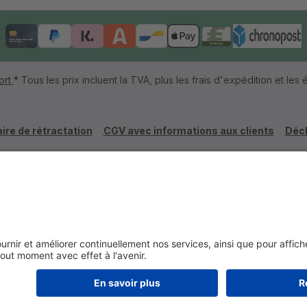
ort
* Tous les prix incluent la TVA, plus les frais d'expédition et les é
ire de rétractation
CGV avec informations aux clients
Décl
Réalisé par coolbax.de