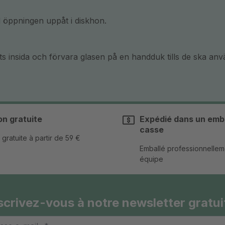
 öppningen uppåt i diskhon.
kets insida och förvara glasen på en handduk tills de ska an
on gratuite
Expédié dans un emba
casse
 gratuite à partir de 59 €
Emballé professionnellem
équipe
scrivez-vous à notre newsletter gratui