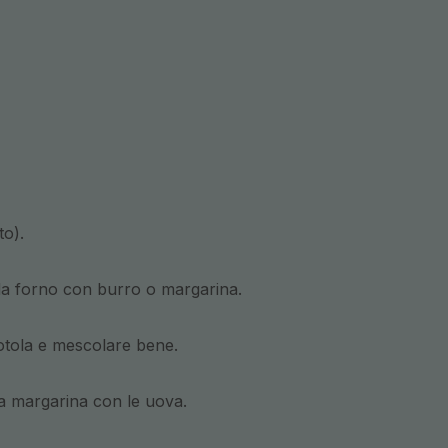
to).
 da forno con burro o margarina.
iotola e mescolare bene.
la margarina con le uova.