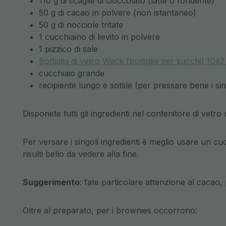
110 g di scaglie di cioccolato (latte o fondente)
50 g di cacao in polvere (non istantaneo)
50 g di nocciole tritate
1 cucchiaino di lievito in polvere
1 pizzico di sale
Bottiglia di vetro Weck (bottiglia per succhi) 1062
cucchiaio grande
recipiente lungo e sottile (per pressare bene i sing
Disponete tutti gli ingredienti nel contenitore di vetro
Per versare i singoli ingredienti è meglio usare un c
risulti bello da vedere alla fine.
Suggerimento
: fate particolare attenzione al cacao,
Oltre al preparato, per i brownies occorrono: