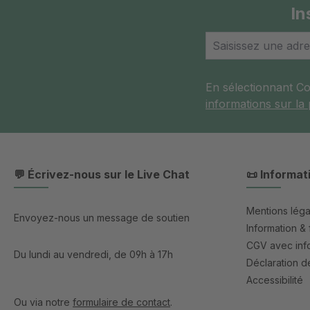
In
En sélectionnant C
informations sur la
💬 Écrivez-nous sur le Live Chat
📜 Informat
Mentions léga
Envoyez-nous un message de soutien
Information & 
CGV avec info
Du lundi au vendredi, de 09h à 17h
Déclaration de
Accessibilité
Ou via notre
formulaire de contact
.