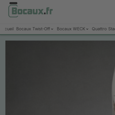
sser au contenu principal
Passer à la recherche
Passer à la navigation principale
Accueil
Bocaux Twist-Off
Bocaux WECK
Quattro Sta