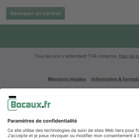
Révoquer un contrat
Tous les prix s'entendent TVA comprise.
frais de p
Mentions légales
Information & formula