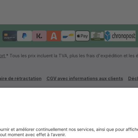
ort
* Tous les prix incluent la TVA, plus les frais d'expédition et les é
ire de rétractation
CGV avec informations aux clients
Décl