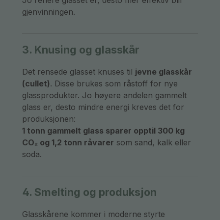
Jo renere glasset er, desto mer effektiv blir
gjenvinningen.
3. Knusing og glasskår
Det rensede glasset knuses til
jevne glasskår
(cullet)
. Disse brukes som råstoff for nye
glassprodukter. Jo høyere andelen gammelt
glass er, desto mindre energi kreves det for
produksjonen:
1 tonn gammelt glass sparer opptil 300 kg
CO₂ og 1,2 tonn råvarer
som sand, kalk eller
soda.
4. Smelting og produksjon
Glasskårene kommer i moderne styrte