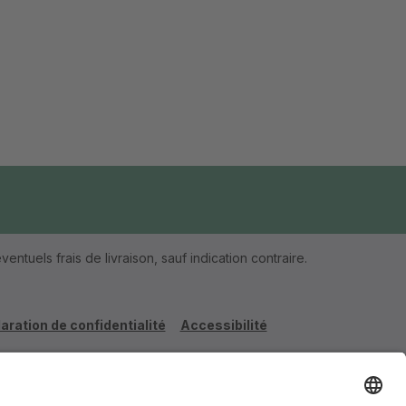
ventuels frais de livraison, sauf indication contraire.
aration de confidentialité
Accessibilité