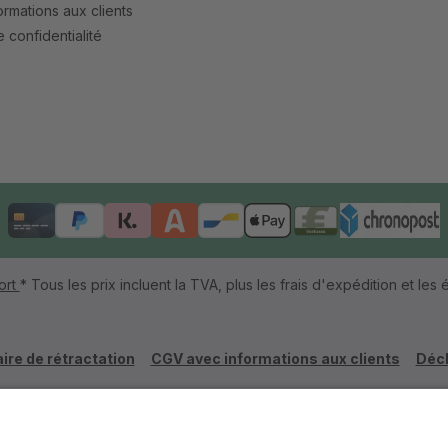
rmations aux clients
 confidentialité
ort
* Tous les prix incluent la TVA, plus les frais d'expédition et les é
ire de rétractation
CGV avec informations aux clients
Décl