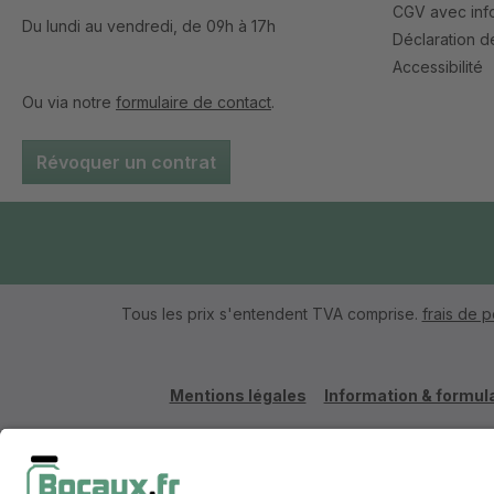
CGV avec info
Du lundi au vendredi, de 09h à 17h
Déclaration de
Accessibilité
Ou via notre
formulaire de contact
.
Révoquer un contrat
Tous les prix s'entendent TVA comprise.
frais de p
Mentions légales
Information & formula