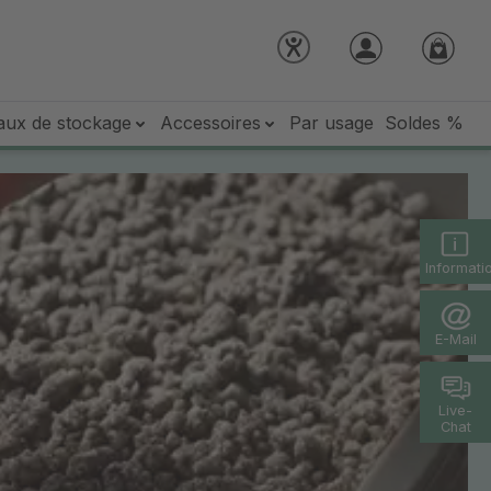
aux de stockage
Accessoires
Par usage
Soldes %
Informati
E-Mail
Live-
Chat