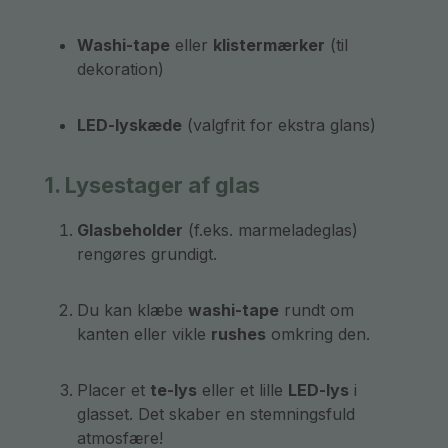
Washi-tape
eller
klistermærker
(til
dekoration)
LED-lyskæde
(valgfrit for ekstra glans)
1. Lysestager af glas
Glasbeholder
(f.eks. marmeladeglas)
rengøres grundigt.
Du kan klæbe
washi-tape
rundt om
kanten eller vikle
rushes
omkring den.
Placer et
te-lys
eller et lille
LED-lys
i
glasset. Det skaber en stemningsfuld
atmosfære!