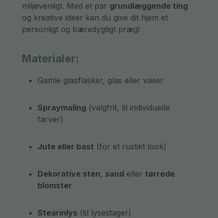
miljøvenligt. Med et par
grundlæggende ting
og kreative ideer kan du give dit hjem et
personligt og bæredygtigt præg!
Materialer:
Gamle glasflasker, glas eller vaser
Spraymaling
(valgfrit, til individuelle
farver)
Jute eller bast
(for et rustikt look)
Dekorative sten
,
sand
eller
tørrede
blomster
Stearinlys
(til lysestager)