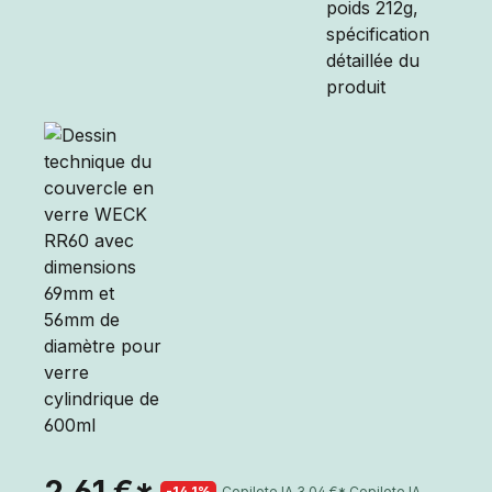
2,61 €*
-14.1%
Copilote IA
3,04 €*
Copilote IA