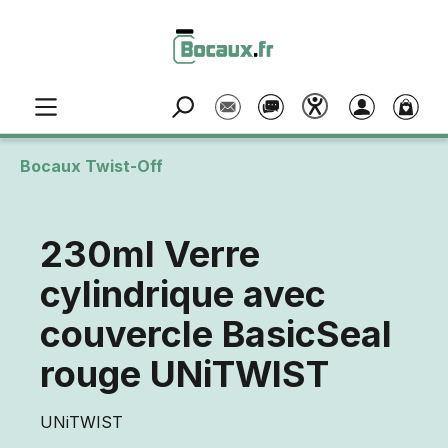
Passer au contenu principal
Bocaux Twist-Off
230ml Verre
cylindrique avec
couvercle BasicSeal
rouge UNiTWIST
UNiTWIST