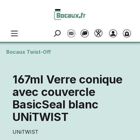
Passer au contenu principal
Bocaux Twist-Off
167ml Verre conique
avec couvercle
BasicSeal blanc
UNiTWIST
UNiTWIST